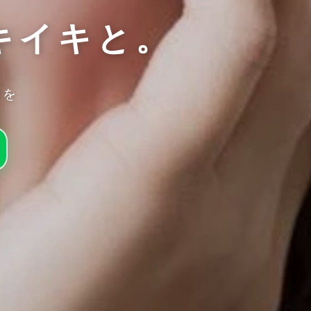
キイキと。
きを