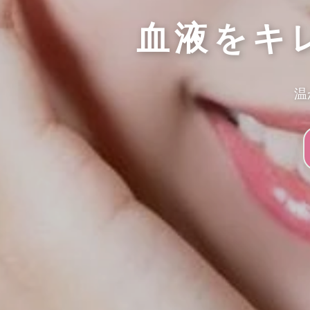
血液をキ
温